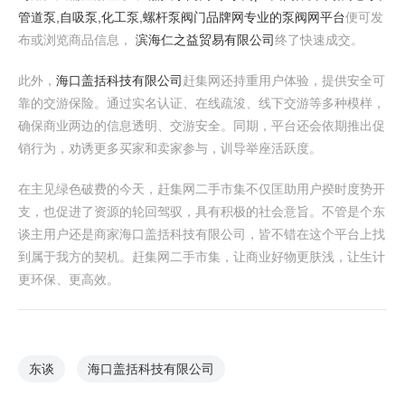
管道泵,自吸泵,化工泵,螺杆泵阀门品牌网专业的泵阀网平台
便可发
布或浏览商品信息，
滨海仁之益贸易有限公司
终了快速成交。
此外，
海口盖括科技有限公司
赶集网还持重用户体验，提供安全可
靠的交游保险。通过实名认证、在线疏浚、线下交游等多种模样，
确保商业两边的信息透明、交游安全。同期，平台还会依期推出促
销行为，劝诱更多买家和卖家参与，训导举座活跃度。
在主见绿色破费的今天，赶集网二手市集不仅匡助用户揆时度势开
支，也促进了资源的轮回驾驭，具有积极的社会意旨。不管是个东
谈主用户还是商家海口盖括科技有限公司，皆不错在这个平台上找
到属于我方的契机。赶集网二手市集，让商业好物更肤浅，让生计
更环保、更高效。
东谈
海口盖括科技有限公司