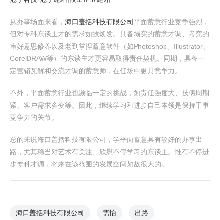
从办事场面来看，
海口盖括科技有限公司
平面蓄意行业竞争强烈，
但对专科东谈主才的需求如故焕发。具备塌实的蓄意才调、考究的
审好意思修养以及老到掌捏蓄意软件（如Photoshop、Illustrator、
CorelDRAW等）的东谈主才更容易取得责任契机。同期，具备一
定营销瓦解和交流才调的蓄意师，在任场中更具竞争力。
不外，平面蓄意行业也濒临一定的挑战，如责任强度大、技俩周期
紧、客户需求多变等。因此，继续学习和进步自己本领是保持干事
竞争力的关节。
总的来说海口盖括科技有限公司，学平面蓄意具有较好的办事出
路，尤其稳当对艺术有关注、欣慰不停学习的东谈主。惟有不停进
步专科才调，将来在该范围的发展空间如故很大的。
海口盖括科技有限公司
需怡
出路