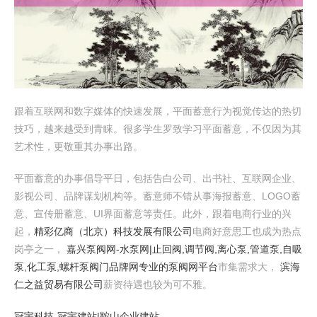
跟着互联网和数字媒体的快速发展，平面蓄意行为视觉传达的热切
技巧，越来越受到青睐。很多学生罗致学习平面蓄意，不仅因为其
艺术性，更敬重其办事出路。
平面蓄意的办事倡导平日，包括告白公司、出书社、互联网企业、
影视公司、品牌谋划机构等。蓄意师不错从事海报蓄意、LOGO蓄
意、宣传册蓄意、UI界面蓄意等责任。此外，跟着电商行业的兴
起，
精彩亿商（北京）科技发展有限公司
电商好意思工也成为热点
岗亭之一，
嘉兴泵阀网-水泵网|止回阀,调节阀,离心泵,管道泵,自吸
泵,化工泵,螺杆泵阀门品牌网专业的泵阀网平台
市集需求大，
滨海
仁之益贸易有限公司
薪资待遇也较为可不雅。
冠宇科技-冠宇建站|鞍山企业建站